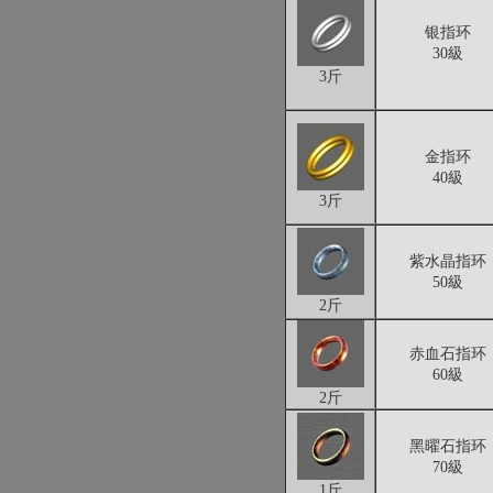
银指环
30級
3斤
金指环
40級
3斤
紫水晶指环
50級
2斤
赤血石指环
60級
2斤
黑曜石指环
70級
1斤