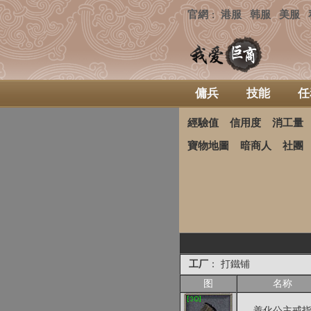
官網
港服
韩服
美服
：
傭兵
技能
任
經驗值
信用度
消工量
寶物地圖
暗商人
社團
工厂
： 打鐵铺
图
名称
善化公主戒