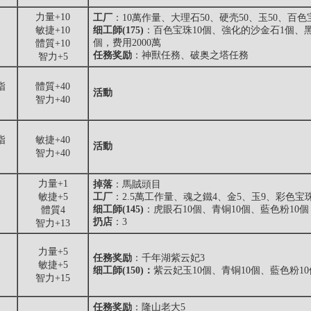
力量+10
工厂
：10萬作量、大理石50、硬壳50、玉50、百
敏捷+10
细工師(175)
：百色宝珠10個、強化的沙金石1個、黑
個，费用2000萬
體質+10
任務奖励
：神獸任務、破奥之塔任務
智力+5
指
體質+40
活動
智力+40
指
敏捷+40
活動
智力+40
力量+1
掉落
：
馬賊頭目
敏捷+5
工厂
：2.5萬工作量、魂之鐵4、金5、玉9、彩色宝
细工師(145)
：虎眼石10個、青铜10個、藍色粉10個
體質4
扔店
：3
智力+13
力量+5
任務奖励
：千年湖紫云妃3
敏捷+5
细工師(150)：
紫云妃玉10個、青铜10個、藍色粉10
智力+15
任務奖励
：隆山老大5