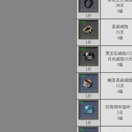
30天
1級
1斤
圣诞戒指
15天
1級
1斤
黑宝石戒指15
月光戒指15
1級
1斤
幽灵圣诞戒
15天
1級
1斤
巨商周年指环
5天
1級
1斤