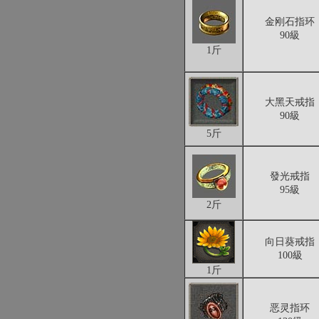
金刚石指环
90級
1斤
大黑天戒指
90級
5斤
發光戒指
95級
2斤
向日葵戒指
100級
1斤
恶灵指环