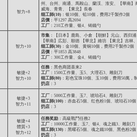
州、台州、南通、馬鞍山、蘭渓、淮安、【華南】
威海、青青、【東北】長春
智力+8
细工師(10)
：银10個、铅10個，费用2千製作2個
店價
：平1297 高2694
工厂
：210工作量、银4、铸鐵勺
市集
：【日本】鹿島、小倉 【朝鮮】元山、西归浦
【華南】広彭、順徳 【華北】維坊 【東北】吉林
智力+10
细工師(30)
：金10個、黄铜10個，费用2千製作2個
店價
：平1853 高3848
工厂
：300工作量、金4、铸鐵勺
任務
：黑色商团喜来2
敏捷+2
工厂
：1500工作量、玉5、大理石3、雕刻刀
细工師(80)
：彩色宝珠10個、玉10個，费用50萬，
智力+10
扔店
：3
工厂
：5000工作量、玉7、琥珀石4、雕刻刀
敏捷+3
细工師(100)
：赤血石5個、红色粉1個、琥珀石10個
智力+11
扔店
：3
任務奖励
：高級戰鬥任務2
敏捷+4
工厂
：10000工作量、玉7、银4、魂之鐵3、雕刻刀
體質+3
细工師(130)
：黑曜石5個、魂之鐵10個、黑色粉2個
智力+12
扔店
：3