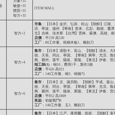
力量+35
指
敏捷+35
ITEM MALL
體質+35
智力+35
市集
：【日本】金沢、弘前、松山 【朝鮮】江陵、
洪、寧波、揚州 【華南】恵来、広彭、順徳、鷹潭
智力+2
北】吉林、佳木斯 【台灣】雲林、蘇澳、高雄、南
店價
：平239 高530
工厂
：80工作量、梧桐木板1、雕刻刀
集市
：【日本】渥勒卡、富山、【朝鮮】清水、大
徳、天長、同台、寧国、【華南】興寧、尤渓、魯
興、覇州、藻平、陽泉、莱陽、【東北】伊春、営
智力+4
细工師(1)
：铜10，费用1千，製作2個
店價
：平426 高921
工厂
：140工作量、铜3、铸鐵勺
集市
：【日本】京、薩貝勒、【朝鮮】平成、釜山
徳、天長、同台、寧国、【華南】興寧、尤渓、魯
興、覇州、藻平、陽泉、莱陽、【東北】伊春、営
智力+6
店價
：平852 高1809
奖励
：初級戰鬥8
工厂
：140工作量、玉3、雕刻刀
集市
：【日本】江戸、庫席爾、筑前、【朝鮮】束