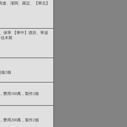
商遼、潼関、羅定、【華北】
、保寧 【華中】泗洪、寧波
、佳木斯
制做2個
，费用100萬，製作2個
，费用200萬，製作2個