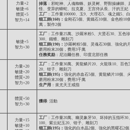
力量+2
掉落
：
邪蛇神
、
人魂蜘蛛
、
妖灵树
、
野獸操練師
、
敏捷+6
怪、变异的蟒蛇、拉克夏、王宫侍从長、汗的王妃
工厂
：工作量100000、玉9、大理石5、魂之鐵5、
體質+5
细工師(160)：
金刚石5個、黄鐵石10個、金色粉10
智力+14
萬，製作2個
工厂
：工作量25萬、沙羅米粉5、大贤石30、五色珍
300、鐵锥、雕刻刀
敏捷+5
细工師(190)：
沙羅树粉5個、灵魂石30個、強化的
智力+30
磨用粉末20個，费用3千萬
任務奖励
：尼泊爾任務、印度北部任務
工厂
：工作量30萬、黃龍鳞片20、火龍珠10、百色
力量+20
20、钳子、雕刻刀
敏捷+20
细工師(195)：
強化的赤血石5個、黄龍鳞片10個、火
體質+20
磨用粉末20個，费用3千萬
智力+20
生产用
：蚩尤天王戒指
體質+50
獲得
: 活動
智力+30
工厂
：工作量20萬、幽灵象牙50、坏掉的玉指环30
力量+15
100、紫云妃玉20、钳子、雕刻刀
敏捷+10
细工師(195)：
強化的白水晶2個、強化的黑曜石2個