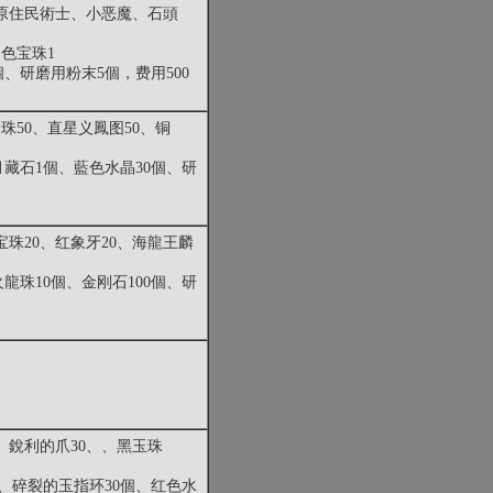
原住民術士、小恶魔、石頭
白色宝珠1
個、研磨用粉末5個，费用500
珠50、直星义鳳图50、铜
月藏石1個、藍色水晶30個、研
宝珠20、红象牙20、海龍王麟
龍珠10個、金刚石100個、研
、銳利的爪30、、黑玉珠
、碎裂的玉指环30個、红色水