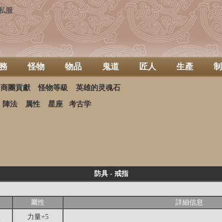
私服
務
怪物
物品
鬼道
匠人
生產
制
商團貢獻
怪物等級
英雄的灵魂石
陣法
属性
星座
考古学
防具 - 戒指
屬性
詳細信息
力量+5
指