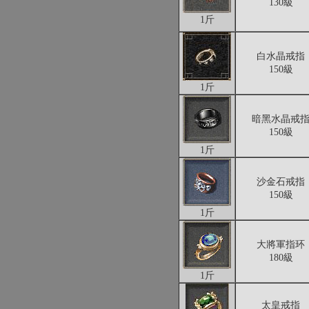
130級
1斤
白水晶戒指
150級
1斤
暗黑水晶戒
150級
1斤
沙金石戒指
150級
1斤
大將軍指环
180級
1斤
太皇戒指