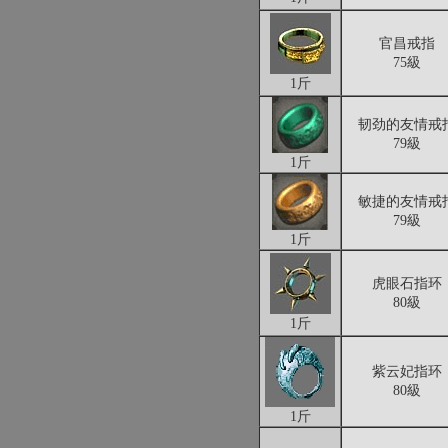
官昌戒指
75級
1斤
韧劲的友情戒
79級
1斤
敏捷的友情戒
79級
1斤
虎眼石指环
80級
1斤
紫云妃指环
80級
1斤