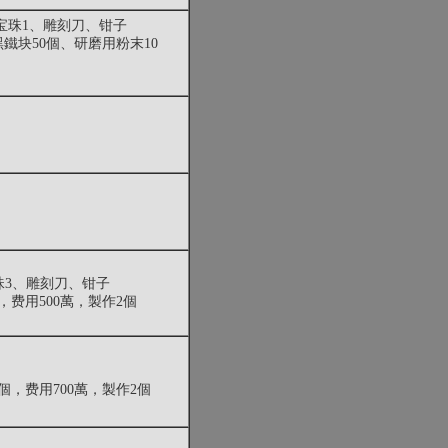
色宝珠1、雕刻刀、钳子
鐵块50個、研磨用粉末10
珠3、雕刻刀、钳子
，费用500萬，製作2個
個，费用700萬，製作2個