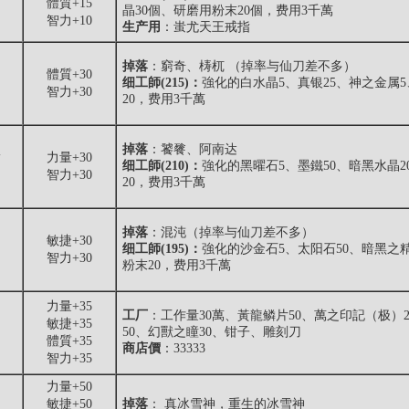
體質+15
晶30個、研磨用粉末20個，费用3千萬
智力+10
生产用
：蚩尤天王戒指
掉落
：窮奇、梼杌 （掉率与仙刀差不多）
體質+30
细工師(215)：
強化的白水晶5、真银25、神之金属
智力+30
20，费用3千萬
掉落
：饕餮、阿南达
指
力量+30
细工師(210)：
強化的黑曜石5、墨鐵50、暗黑水晶2
智力+30
20，费用3千萬
掉落
：混沌（掉率与仙刀差不多）
敏捷+30
细工師(195)：
強化的沙金石5、太阳石50、暗黑之精
智力+30
粉末20，费用3千萬
力量+35
工厂
：工作量30萬、黃龍鳞片50、萬之印記（极）
敏捷+35
50、幻獸之瞳30、钳子、雕刻刀
體質+35
商店價
：33333
智力+35
力量+50
敏捷+50
掉落
： 真冰雪神，重生的冰雪神