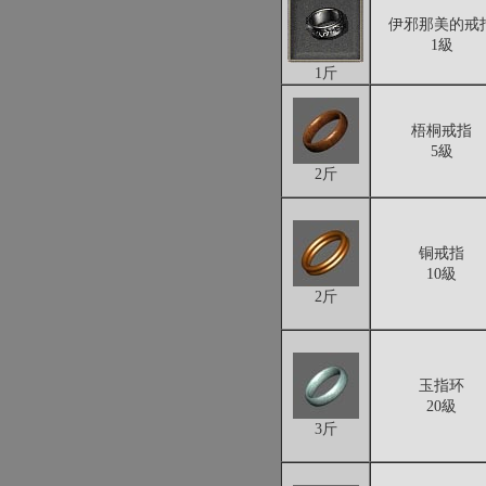
伊邪那美的戒
1級
1斤
梧桐戒指
5級
2斤
铜戒指
10級
2斤
玉指环
20級
3斤