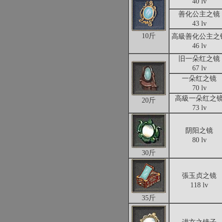
40 lv
善化公主之镜
43 lv
10斤
高級善化公主之
46 lv
旧一朵红之镜
67 lv
一朵红之镜
70 lv
高級一朵红之
20斤
73 lv
阴阳之镜
80 lv
30斤
張玉贞之镜
118 lv
35斤