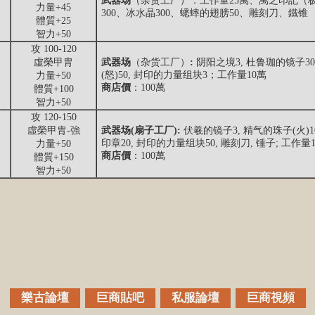
武器场
（杂货工厂）：工作量25萬、萬之印記（极
力量+45
300、冰水晶300、蟋蟀的翅膀50、雕刻刀、鐵锥
體質+25
智力+50
攻 100-120
虛榮甲胄
武器场
（杂货工厂）
:
阴阳之境3, 杜鲁珈的镜子30
(怒)50, 封印的力量组块3；工作量10萬
力量+50
商店價
：100萬
體質+100
智力+50
攻 120-150
虛榮甲胄-強
武器场(扇子工厂):
伏羲的镜子3, 精气的珠子(火)10
印章20, 封印的力量组块50, 雕刻刀, 锤子; 工作量
力量+50
商店價
：100萬
體質+150
智力+50
樂古論壇
巨商貼吧
私服論壇
巨商視頻