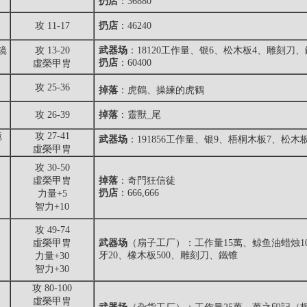
扔店
：36880
攻 11-17
扔店
：46240
镜
攻 13-20
武器场
：18120工作量、银6、松木板4、雕刻刀
扔店
：60400
虛榮甲胄
攻 25-36
掉落
：
虎鶴、操練的虎鶴
攻 26-39
掉落
：靈獸_尾
镜
攻 27-41
武器场
：191856工作量、银9、梧桐木板7、松
虛榮甲胄
攻 30-50
虛榮甲胄
掉落
：
奇門狂信徒
扔店
：666,666
力量+5
智力+10
攻 49-74
虛榮甲胄
武器场
（扇子工厂）：工作量15萬、鲸鱼油蜡烛1
牙20、橡木板500、雕刻刀、鐵锥
力量+30
智力+30
攻 80-100
虛榮甲胄