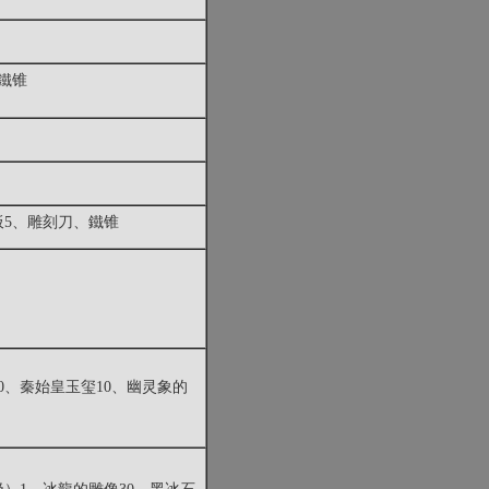
、鐵锥
木板5、雕刻刀、鐵锥
0、秦始皇玉玺10、幽灵象的