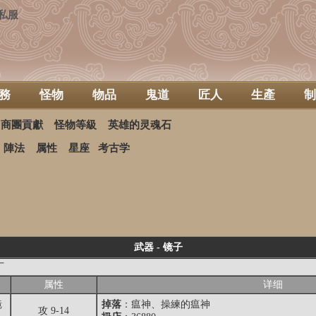
私服
務
怪物
物品
鬼道
匠人
生產
制
商團貢獻
怪物等級
英雄的灵魂石
陣法
属性
星座
考古学
武器 - 镜子
厂
属性
详细
镜
掉落
：
瘟神
、操練的瘟神
攻 9-14