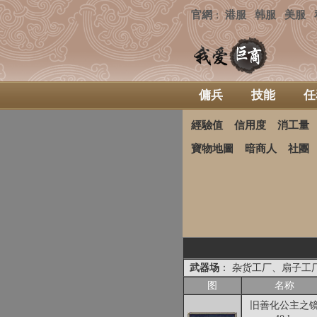
官網
港服
韩服
美服
：
傭兵
技能
任
經驗值
信用度
消工量
寶物地圖
暗商人
社團
武器场
： 杂货工厂、扇子工
图
名称
旧善化公主之