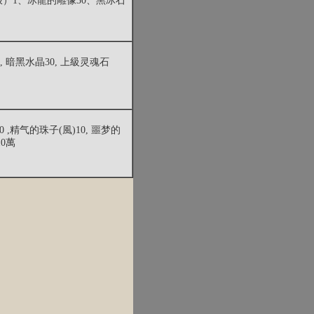
）1、冰龍的雕像30、黑冰石
, 暗黑水晶30, 上級灵魂石
 ,精气的珠子(風)10, 噩梦的
10萬