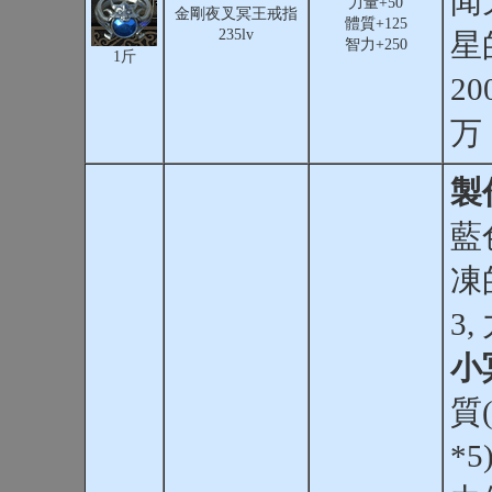
闻
力量+50
金剛夜叉冥王戒指
體質+125
235lv
星
智力+250
1斤
2
万
製
藍
凍
3
小
質
*