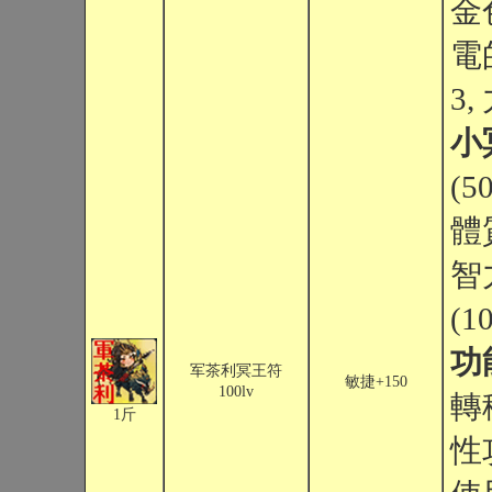
金
電
3
小
(5
體
智
(1
功
军茶利冥王符
敏捷+150
100lv
轉
1斤
性