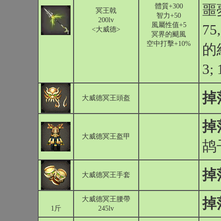
噩
體質+300
冥王戟
智力+50
200lv
風屬性值+5
75
<大威德>
冥界的颶風
空中打擊+10%
的
3;
掉
大威德冥王頭盔
掉
大威德冥王盔甲
鸪
掉
大威德冥王手套
大威德冥王腰帶
掉
1斤
245lv