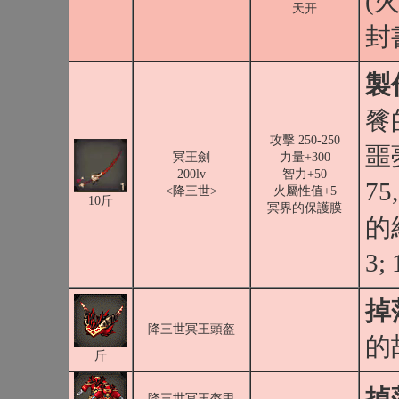
(火
天开
封
製
餮
攻擊 250-250
噩
冥王劍
力量+300
200lv
智力+50
75
<降三世>
火屬性值+5
10斤
冥界的保護膜
的
3;
掉
降三世冥王頭盔
的
斤
掉
降三世冥王盔甲