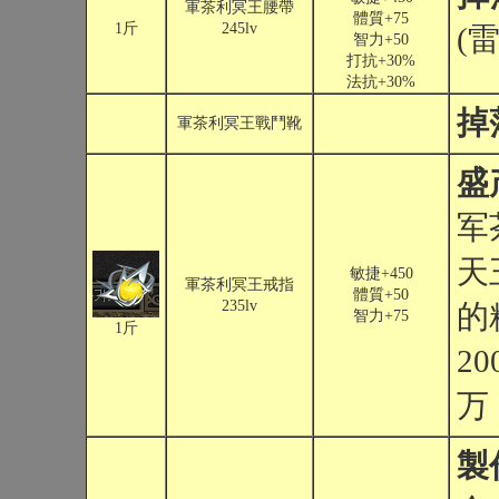
軍茶利冥王腰帶
體質+75
1斤
245lv
(雷
智力+50
打抗+30%
法抗+30%
掉
軍茶利冥王戰鬥靴
盛
军
天
敏捷+450
軍茶利冥王戒指
體質+50
235lv
的
智力+75
1斤
2
万
製