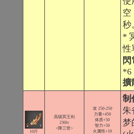
使
空
秒
*
性
閃
*6
擴
制
朱
攻 250-250
力量+450
高级冥王剑
体质+50
梦
230lv
智力+50
<降三世>
火属性+10
10斤