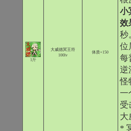
小
效
秒
位
大威德冥王符
体质+150
100lv
每
1斤
逆
怪
一
受
大
*