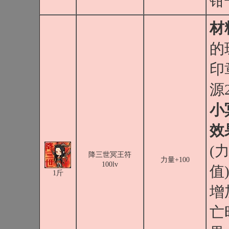
钳
材
的
印
源
小
效
(
降三世冥王符
力量+100
100lv
值)
1斤
增
亡