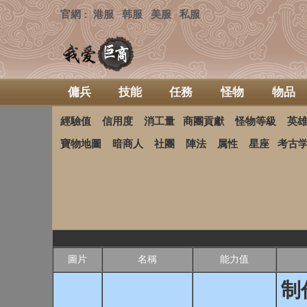
官網
港服
韩服
美服
私服
：
傭兵
技能
任務
怪物
物品
經驗值
信用度
消工量
商團貢獻
怪物等級
英
寶物地圖
暗商人
社團
陣法
属性
星座
考古
圖片
名稱
能力值
制