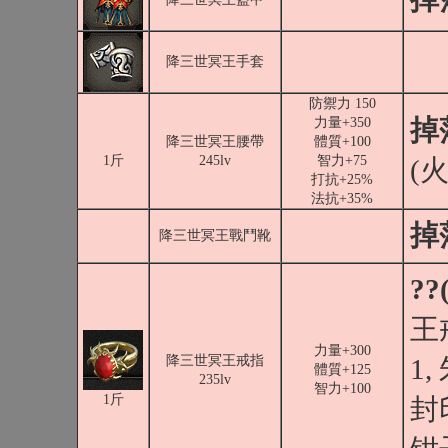
降三世冥王手套
防禦力 150
掉
力量+350
降三世冥王腰帶
體質+100
1斤
245lv
智力+75
(火
打抗+25%
法抗+35%
掉
降三世冥王戰鬥靴
??
王
力量+300
降三世冥王戒指
1
體質+125
235lv
智力+100
1斤
封