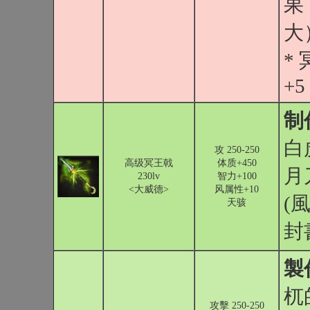
果
大
*
+5
制
白
攻 250-250
高级冥王戟
体质+450
月
230lv
智力+100
<大威德>
风属性+10
(風
天骇
封
製
杌
攻擊 250-250