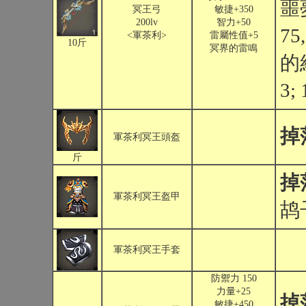
噩
冥王弓
敏捷+350
200lv
智力+50
75
<軍茶利>
雷屬性值+5
10斤
冥界的雷鳴
的
3;
掉
軍茶利冥王頭盔
斤
掉
軍茶利冥王盔甲
鸪
軍茶利冥王手套
防禦力 150
力量+25
掉
敏捷+450