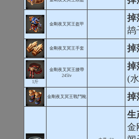
掉
金剛夜叉冥王盔甲
鸪
掉
金剛夜叉冥王手套
掉
金剛夜叉冥王腰帶
245lv
(水
1斤
掉
金剛夜叉冥王戰鬥靴
生
金