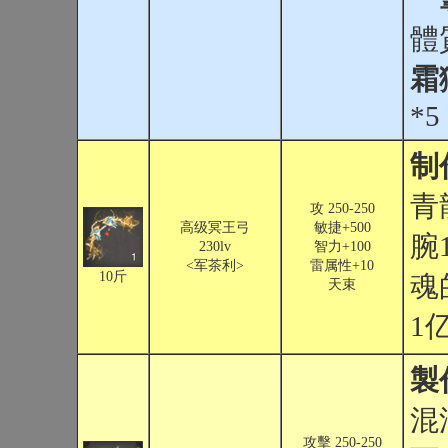
體
霜
*5
制
青
攻 250-250
高级冥王弓
敏捷+500
腕
230lv
智力+100
<军茶利>
雷属性+10
10斤
魂
天束
1
製
混
攻擊 250-250