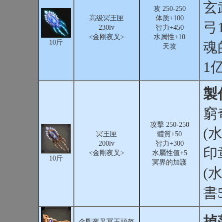
玄
攻 250-250
高级冥王匣
体质+100
弓
230lv
智力+450
<金刚夜叉>
水属性+10
10斤
魂
天攻
1
製
窮
攻擊 250-250
(
冥王匣
體質+50
200lv
智力+300
印
<金剛夜叉>
水屬性值+5
10斤
冥界的加護
(水
書5
掉
金剛夜叉冥王頭盔