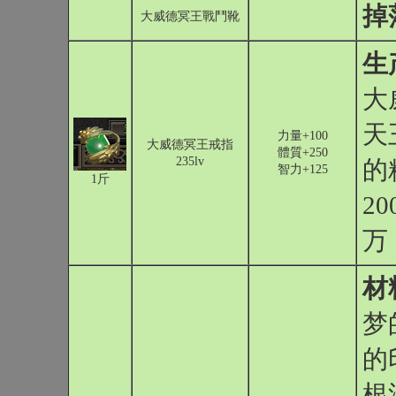
掉
大威德冥王戰鬥靴
生
大
天
力量+100
大威德冥王戒指
體質+250
235lv
的
智力+125
1斤
2
万
材
梦
的
根