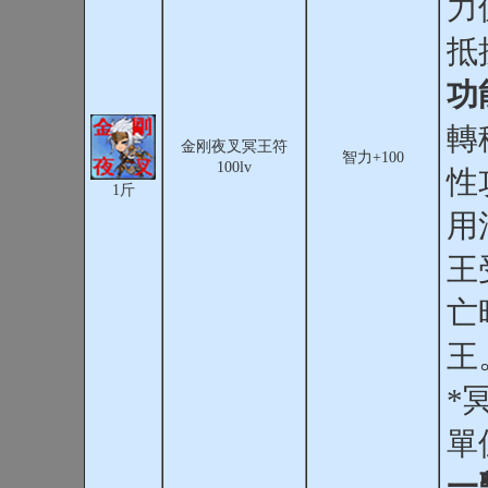
力
抵抗
功
轉
金刚夜叉冥王符
智力+100
100lv
性
1斤
用
王
亡
王
*
單
一