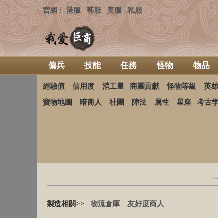
官網
港服
韩服
美服
私服
：
傭兵
技能
任務
怪物
物品
經驗值
信用度
消工量
商團貢獻
怪物等級
英
寶物地圖
暗商人
社團
陣法
属性
星座
考古
-
製造相關>>
物流倉庫
友好度商人