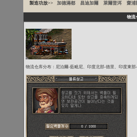
製造功放>>
加德滿都
昌迪加爾
萊爾普洱
齋浦
物流
物流仓库分布：尼泊爾-藍毗尼、印度北部-德里、印度東部