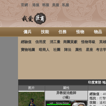
官網
港服
韩服
美服
私服
：
傭兵
技能
任務
怪物
物品
經驗值
信用度
消工量
商團貢獻
怪物等級
英
寶物地圖
暗商人
社團
陣法
属性
星座
考古
印度東部 地
图片
屬性
异教徒治愈師
經验值
：40
(3級)
抵抗
：打擊抵
技能
：遠程