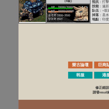
(8級)
抵抗
：打擊抵
技能
：遠距
队伍
：+双
掉落
：圣水
地點
：印度
樂古論壇
巨商
韩服
港
修正錯誤
請發email給