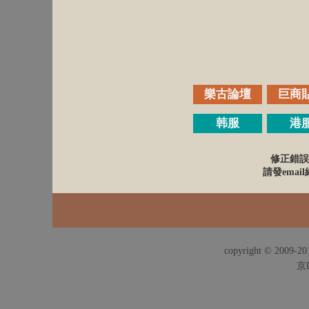
樂古論壇
巨商
韩服
港
修正錯誤
請發email給
copyright © 2009-201
京I