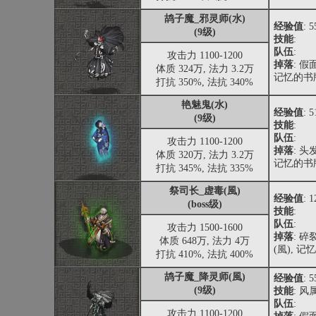
鸪子魔_邪灵师(水)
经验值
: 
(9级)
技能
:
队伍
:
攻击力 1100-1200
掉落
: 假
体质 324万, 法力 3.2万
记忆的书版
打抗 350%, 法抗 340%
艳魅鬼(水)
经验值
: 
(9级)
技能
:
队伍
:
攻击力 1100-1200
掉落
: 头
体质 320万, 法力 3.2万
记忆的书版
打抗 345%, 法抗 335%
祭司长_虚毒(風)
经验值
: 
(boss级)
技能
:
队伍
:
攻击力 1500-1600
掉落
: 
体质 648万, 法力 4万
(風), 记
打抗 410%, 法抗 400%
鸪子魔_降灵师(風)
经验值
: 
(9级)
技能
: 
队伍
:
攻击力 1100-1200