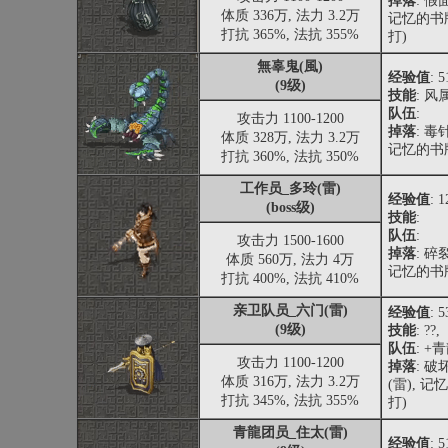
掉落
: 假
体质 336万, 法力 3.2万
记忆的书版
打抗 365%, 法抗 355%
打)
無辜鬼(風)
经验值
: 
(9级)
技能
: 
队伍
:
攻击力 1100-1200
掉落
: 毒
体质 328万, 法力 3.2万
记忆的书版
打抗 360%, 法抗 350%
工作员_多玲(雷)
经验值
: 
(boss级)
技能
:
队伍
:
攻击力 1500-1600
掉落
: 碎
体质 560万, 法力 4万
记忆的书版
打抗 400%, 法抗 410%
亲卫队员_六门(雷)
经验值
: 
(9级)
技能
: ??,
队伍
: 
攻击力 1100-1200
掉落
: 
体质 316万, 法力 3.2万
(雷), 记
打抗 345%, 法抗 355%
打)
青龍团员_住太(雷)
经验值
: 