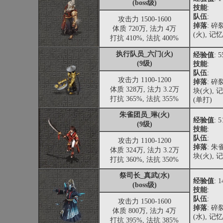
(boss级)
技能
:
队伍
:
攻击力 1500-1600
掉落
: 
体质 720万, 法力 4万
(火), 记
打抗 410%, 法抗 400%
执行队员_六门(火)
经验值
: 
(9级)
技能
:
队伍
:
攻击力 1100-1200
掉落
: 
体质 328万, 法力 3.2万
块(火),
打抗 365%, 法抗 355%
(单打)
朱雀团员_琳(火)
经验值
: 
(9级)
技能
:
队伍
:
攻击力 1100-1200
掉落
: 
体质 324万, 法力 3.2万
块(火), 
打抗 360%, 法抗 350%
祭司长_真武(水)
经验值
: 
(boss级)
技能
:
队伍
:
攻击力 1500-1600
掉落
: 
体质 800万, 法力 4万
(水), 记
打抗 395%, 法抗 385%