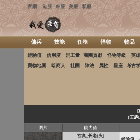
官網
港服
韩服
美服
私服
：
傭兵
技能
任務
怪物
物品
經驗值
信用度
消工量
商團貢獻
怪物等級
英
寶物地圖
暗商人
社團
陣法
属性
星座
考古
(匡庐
图片
能力值
玄真_长老(火)
经验值
: 