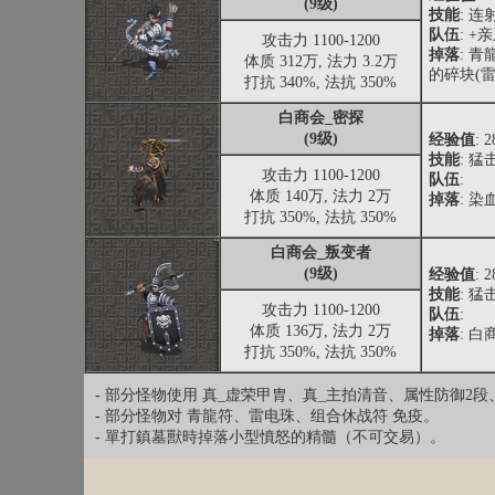
(9级)
技能
: 连
队伍
: 
攻击力 1100-1200
掉落
: 
体质 312万, 法力 3.2万
的碎块(雷
打抗 340%, 法抗 350%
白商会_密探
(9级)
经验值
: 
技能
: 猛
攻击力 1100-1200
队伍
:
体质 140万, 法力 2万
掉落
: 
打抗 350%, 法抗 350%
白商会_叛变者
(9级)
经验值
: 
技能
: 猛
攻击力 1100-1200
队伍
:
体质 136万, 法力 2万
掉落
: 
打抗 350%, 法抗 350%
- 部分怪物使用 真_虚荣甲胄、真_主拍清音、属性防御2
- 部分怪物对 青龍符、雷电珠、组合休战符 免疫。
- 單打鎮墓獸時掉落小型憤怒的精髓（不可交易）。