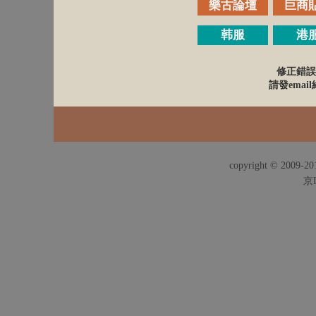
樂古論壇
巨商
韩服
港
修正錯誤
請發email給
copyright © 2009-201
京I