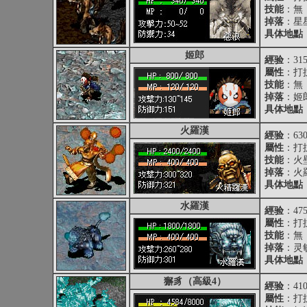
技能
：無
掉落
：
星
具体地點
姬郎
經验
：31
屬性
：打抗
技能
：無
掉落
：
姬
具体地點
火羅漢
經验
：63
屬性
：打抗
技能
：火
掉落
：
火
具体地點
水羅漢
經验
：47
屬性
：打抗
技能
：無
掉落
：
灵
具体地點
獬豸（高級4）
經验
：410
屬性
：打抗