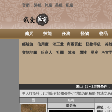
官網
港服
韩服
美服
私服
：
傭兵
技能
任務
怪物
物品
經驗值
信用度
消工量
商團貢獻
怪物等級
英
寶物地圖
暗商人
社團
陣法
属性
星座
考古
隆山（1～3层無条件，
单人打怪時，此地所有怪物都掉小型憤怒的精髓(無法交易)
图
名称
暴走兔
經验
：45
屬性
：打抗