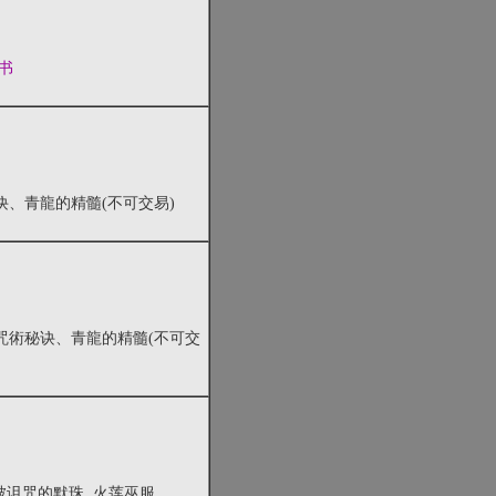
书
秘诀、青龍的精髓(不可交易)
的]咒術秘诀、青龍的精髓(不可交
 被诅咒的默珠, 火莲巫服