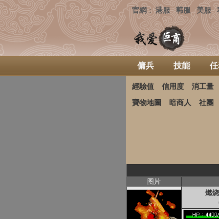
官網
港服
韩服
美服
：
傭兵
技能
任
經驗值
信用度
消工量
寶物地圖
暗商人
社團
图片
燃烧