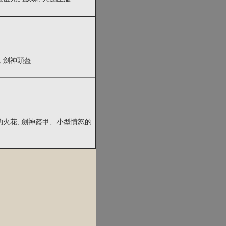
, 劍神頭盔
焰的火花, 劍神盔甲、小型憤怒的