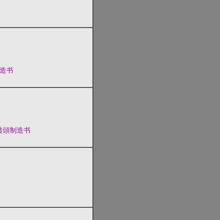
造书
砖頭制造书