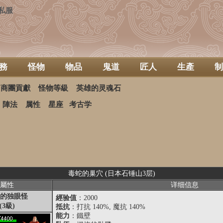
私服
務
怪物
物品
鬼道
匠人
生產
制
商團貢獻
怪物等級
英雄的灵魂石
陣法
属性
星座
考古学
毒蛇的巢穴 (日本石锤山3层)
屬性
详细信息
的独眼怪
經验值
：2000
(3級)
抵抗
：打抗 140%, 魔抗 140%
能力
：鐵壁