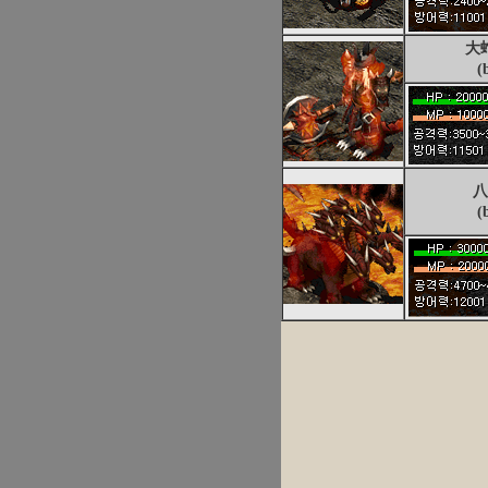
大
(
八
(