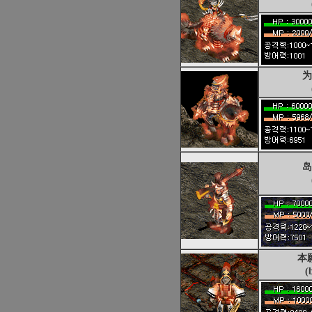
为
岛
本
(