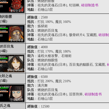
队伍
：燃烧的骷髅
掉落
：祖先的灵魂石(日本), 钉頭棒,
砖頭制造书
地點
：石锤山3层
烧的骷髅
經验值
：2500
(3級)
抵抗
：打抗 180%, 魔抗 160%
能力
：炼狱術
队伍
：燃烧的百目鬼
掉落
：祖先的灵魂石(日本), 骸骨碎片4, 宝藏图,
砖頭制
地點
：石锤山3层
的百目鬼
經验值
：4000
(4級)
抵抗
：打抗 170%, 魔抗 180%
能力
：遠程火槍攻擊、石锤術
队伍
：燃烧的独眼怪
掉落
：祖先的灵魂石(日本), 百目鬼的貓眼石, 宝藏图,
地點
：石锤山3层
太郎之魂
經验值
：6500
(5級)
抵抗
：打抗 200%, 魔抗 210%
能力
：满月舞
队伍
：燃烧的百目鬼
掉落
：祖先的灵魂石(日本), 旧苔刑斧,
砖頭制造书
地點
：石锤山3层
氏之魂
經验值
：12500