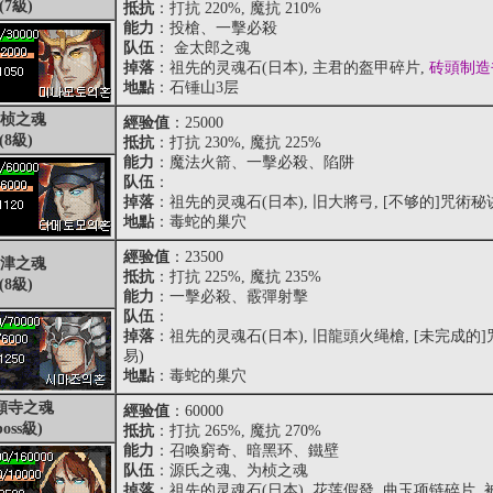
(7級)
抵抗
：打抗 220%, 魔抗 210%
能力
：投槍、一擊必殺
队伍
： 金太郎之魂
掉落
：祖先的灵魂石(日本), 主君的盔甲碎片,
砖頭制造
地點
：石锤山3层
桢之魂
經验值
：25000
(8級)
抵抗
：打抗 230%, 魔抗 225%
能力
：魔法火箭、一擊必殺、陷阱
队伍
：
掉落
：祖先的灵魂石(日本), 旧大將弓, [不够的]咒術
地點
：毒蛇的巢穴
經验值
：23500
津之魂
抵抗
：打抗 225%, 魔抗 235%
(8級)
能力
：一擊必殺、霰彈射擊
队伍
：
掉落
：祖先的灵魂石(日本), 旧龍頭火绳槍, [未完成
易)
地點
：毒蛇的巢穴
願寺之魂
經验值
：60000
boss級)
抵抗
：打抗 265%, 魔抗 270%
能力
：召喚窮奇、暗黑环、鐵壁
队伍
：源氏之魂、为桢之魂
掉落
：祖先的灵魂石(日本), 花莲假發, 曲玉项链碎片,