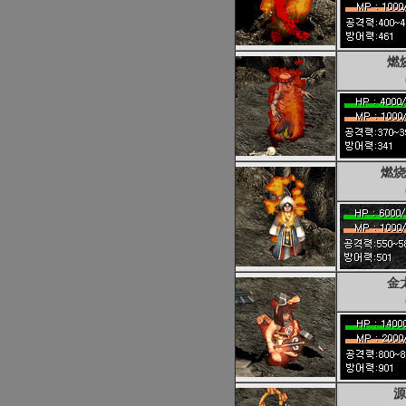
燃
燃烧
金
源