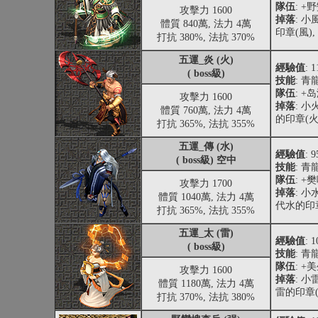
隊伍
: 
攻擊力 1600
掉落
: 
體質 840萬, 法力 4萬
印章(風)
打抗 380%, 法抗 370%
五運_炎 (火)
經驗值
: 
( boss級)
技能
: 
隊伍
: +
攻擊力 1600
掉落
: 
體質 760萬, 法力 4萬
的印章(火
打抗 365%, 法抗 355%
五運_傳 (水)
經驗值
: 
( boss級) 空中
技能
: 
隊伍
: +
攻擊力 1700
掉落
: 小
體質 1040萬, 法力 4萬
代水的印章
打抗 365%, 法抗 355%
五運_太 (雷)
經驗值
: 
( boss級)
技能
: 青
隊伍
: 
攻擊力 1600
掉落
: 
體質 1180萬, 法力 4萬
雷的印章(
打抗 370%, 法抗 380%