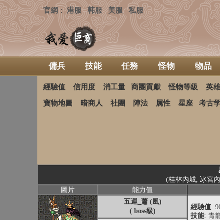
官網
港服
韩服
美服
私服
：
傭兵
技能
任務
怪物
物品
經驗值
信用度
消工量
商團貢獻
怪物等級
英
寶物地圖
暗商人
社團
陣法
属性
星座
考古
(桂林內城, 冰宮內
圖片
能力值
五運_蕭 (風)
經驗值
: 
( boss級)
技能
: 