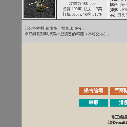
攻擊力 700-800
隊伍
: 美
體質 100萬, 法力 1.2萬
掉落
: 
打抗 315%, 法抗 315%
易), 雙刃
部分怪物對 青龍符、雷電珠 免疫。
單打鎮墓獸時掉落小型憤怒的精髓（不可交易）。
樂古論壇
巨商
韩服
港
修正錯誤
請發email給