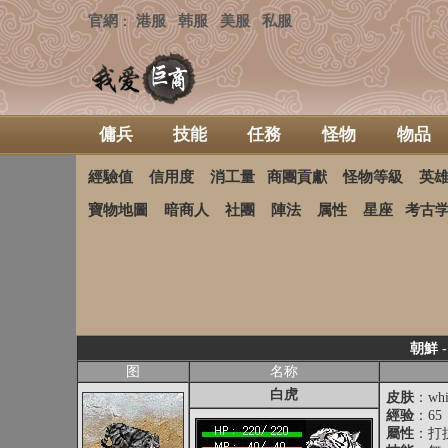
官網
港服
韩服
美服
私服
：
傭兵
技能
任務
怪物
物品
經驗值
信用度
消工量
商團貢獻
怪物等級
英
寶物地圖
暗商人
社團
陣法
属性
星座
考古
朝鮮 
图
名称
白虎
皮肤
：whit
經验
：65
屬性
：打抗