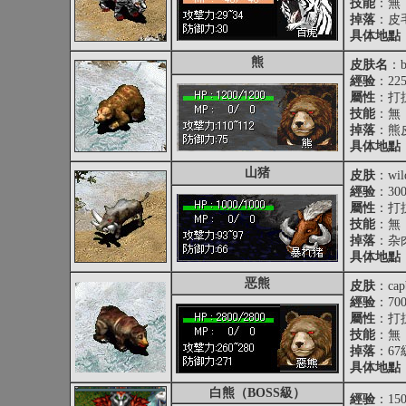
技能
：無
掉落
：
皮
具体地點
熊
皮肤名
：be
經验
：22
屬性
：打抗
技能
：無
掉落
：
熊
具体地點
山猪
皮肤
：wild
經验
：30
屬性
：打抗
技能
：無
掉落
：
杂
具体地點
恶熊
皮肤
：capb
經验
：70
屬性
：打抗
技能
：無
掉落
：
6
具体地點
白熊（BOSS級）
經验
：150