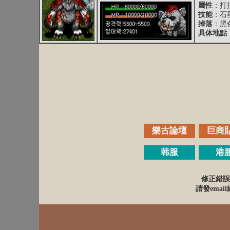
屬性
：打抗
技能
：石
掉落
：
黑
具体地點
樂古論壇
巨商
韩服
港
修正錯誤
請發email給