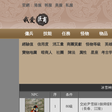
官網
港服
韩服
美服
私服
：
傭兵
技能
任務
怪物
物品
經驗值
信用度
消工量
商團貢獻
怪物等級
英
寶物地圖
暗商人
社團
陣法
属性
星座
考古
冰雪神
NPC
序
条件
交給尹雪丽1個绸缎
1
80級
（長春、江陵）