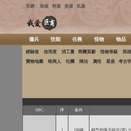
官網
港服
韩服
美服
私服
：
傭兵
技能
任務
怪物
物品
經驗值
信用度
消工量
商團貢獻
怪物等級
英
寶物地圖
暗商人
社團
陣法
属性
星座
考古
NPC
序
条件
1
180級
精气的珠子碎片(雷) 1