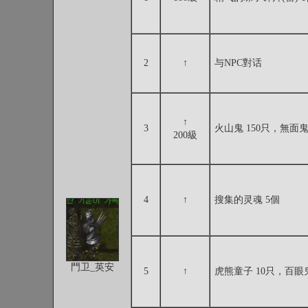
2
↑
与NPC對话
↑
3
火山鬼 150只，無面鬼 
200級
4
↑
搜集的灵魂 5個
門卫_英安
5
↑
虎熊童子 10只，百眼鬼