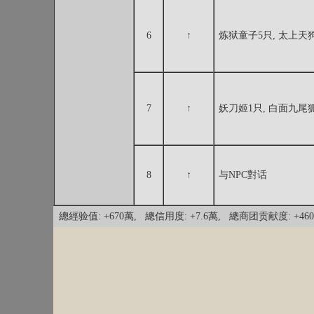
6
↑
炼狱童子5只, 太上天狗
7
↑
妖刀姬1只, 白面九尾狐
8
↑
与NPC對话
總經验值: +670萬, 總信用度: +7.6萬, 總商团贡献度: +460