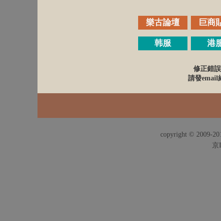
樂古論壇
巨商
韩服
港
修正錯誤
請發email給
copyright © 2009-201
京I