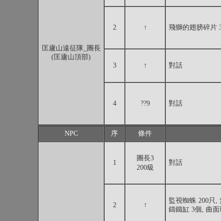
2
↑
飛獅的翅膀碎片 3
匡廬山遠征隊_團長
(匡廬山頂部)
3
↑
對話
4
??9
對話
NPC
序
條件
團長3
1
對話
200級
監視蜘蛛 200只,
2
↑
鑄鐵缸 3個, 曲面