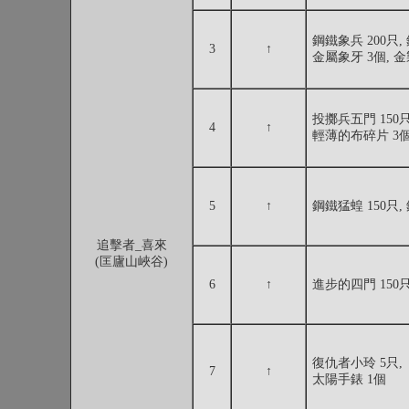
鋼鐵象兵 200只, 
3
↑
金屬象牙 3個, 
投擲兵五門 150只
4
↑
輕薄的布碎片 3個
5
↑
鋼鐵猛蝗 150只,
追擊者_喜來
(匡廬山峽谷)
6
↑
進步的四門 150只
復仇者小玲 5只,
7
↑
太陽手錶 1個