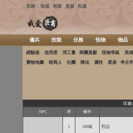
官網
港服
韩服
美服
私服
：
傭兵
技能
任務
怪物
物品
經驗值
信用度
消工量
商團貢獻
怪物等級
英
寶物地圖
暗商人
社團
陣法
属性
星座
考古
匡廬山
NPC
序
條件
1
200級
對話