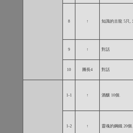
8
↑
知識的古龍 5只,
9
↑
對話
10
團長4
對話
1-1
↑
酒釀 10個.
1-2
↑
靈魂的鋼鐵 20個.