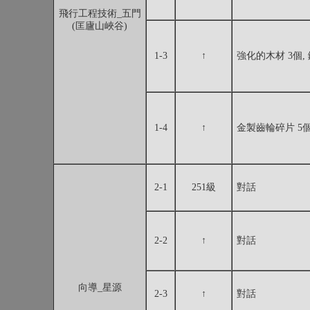
飛行工程技術_五門
(匡廬山峽谷)
1-3
↑
強化的木材 3個, 
1-4
↑
金製齒輪碎片 5
2-1
251級
對話
2-2
↑
對話
向導_星源
2-3
↑
對話