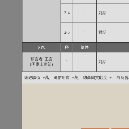
2-4
↑
對話
2-5
↑
對話
NPC
序
條件
預言者_王言
1
↑
對話
(匡廬山頂部)
總經驗值: +萬, 總信用度: +萬, 總商團貢獻度: +, 白商會