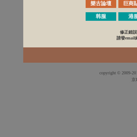
樂古論壇
巨商
韩服
港
修正錯誤
請發email給
copyright © 2009-201
京I