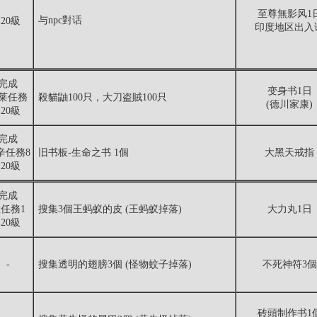
至尊無影风1
与npc對话
120級
印度地区出入
完成
变身书1日
莱任務
殺貓鼬100只，大刀盗賊100只
(德川家康)
120級
完成
辛任務8
旧书板-生命之书 1個
大黑天戒指
120級
完成
任務1
搜集3個王蚂蚁的皮 (王蚂蚁掉落)
大力丸1日
120級
-
搜集透明的翅膀3個 (怪物蚊子掉落)
不死神符3個
砖頭制作书1