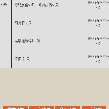
旧铜钱(不可交
120級
守門妖僧50只、修行妖僧50只
2個
旧铜钱(不可交
-
阿克萨50只
2個
旧铜钱(不可交
-
蝙蝠翅膀碎片2個
2個
旧铜钱(不可交
-
库贝拉1只
2個