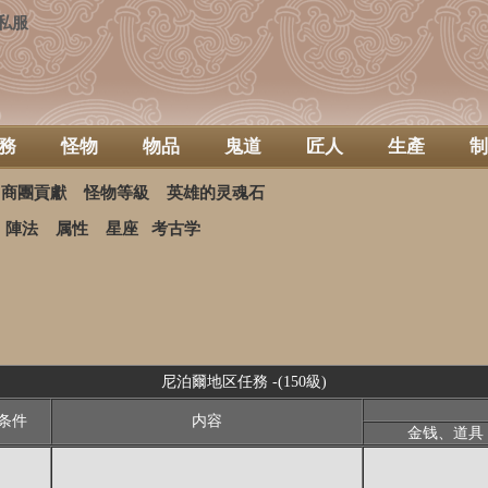
私服
務
怪物
物品
鬼道
匠人
生產
制
商團貢獻
怪物等級
英雄的灵魂石
陣法
属性
星座
考古学
尼泊爾地区任務 -(150級)
条件
内容
金钱、道具