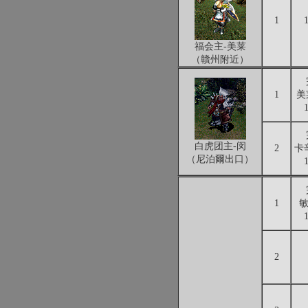
1
福会主-美莱
（贛州附近）
1
美
白虎团主-闵
2
卡
（尼泊爾出口）
1
敏
2