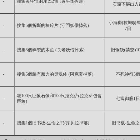
-
搜集黄牛怪的尾巴2個 (黄牛怪掉落)
石窟下层出入
小海狮(攻城騎馬
-
搜集5個折斷的棒碎片 (守門妖僧掉落)
7日
-
搜集5個碎裂的木鱼 (長老妖僧掉落)
旧铜钱(禁交)1
-
搜集5個装有魔力的灵魂体 (阿克夏掉落)
不死神符5個
殺100只巨象石像和100只拉克萨(拉克萨包含
-
七富御膳1日
巨象)
-
搜集1個旧书板-生命之书(库贝拉掉落)
旧书板-生命之