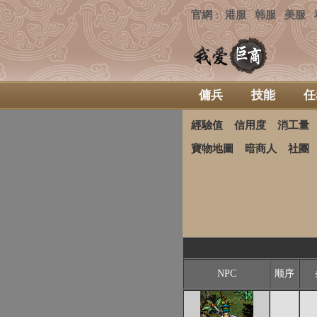
官網
港服
韩服
美服
：
傭兵
技能
任
經驗值
信用度
消工量
寶物地圖
暗商人
社團
NPC
顺序