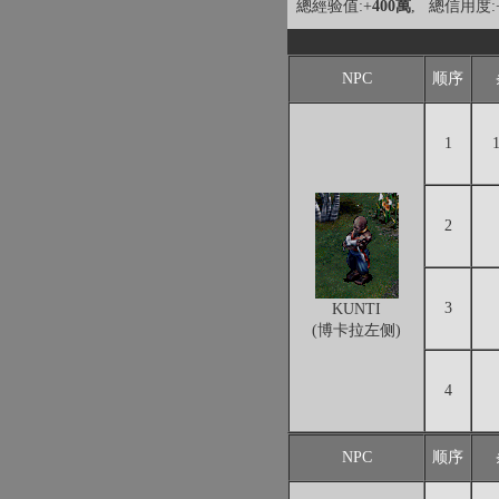
總經验值:+
400萬
, 總信用度:
NPC
顺序
1
2
3
KUNTI
(博卡拉左侧)
4
NPC
顺序