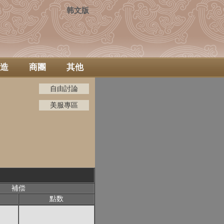
韩文版
造
商團
其他
自由討論
美服專區
補偿
點数