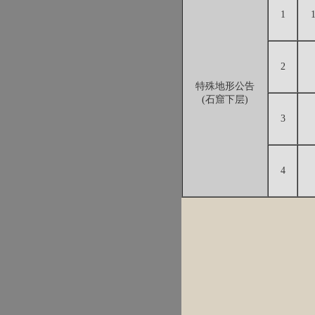
1
2
特殊地形公告
(石窟下层)
3
4