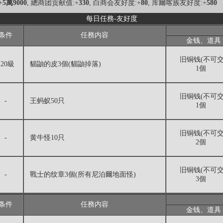
+
5萬9000
, 總商团贡献值:+
330
, 白商会友好度:+
80
, 库爾喀族友好度:+
580
每日任務-友好度
条件
任務内容
金钱、道具
旧铜钱(不可交
120級
貓鼬的皮3個(貓鼬掉落)
1個
旧铜钱(不可交
-
王蚂蚁50只
1個
旧铜钱(不可交
-
黄牛怪10只
2個
旧铜钱(不可交
-
戰士的纹章3個(所有尼泊爾地面怪)
3個
条件
任務内容
金钱、道具