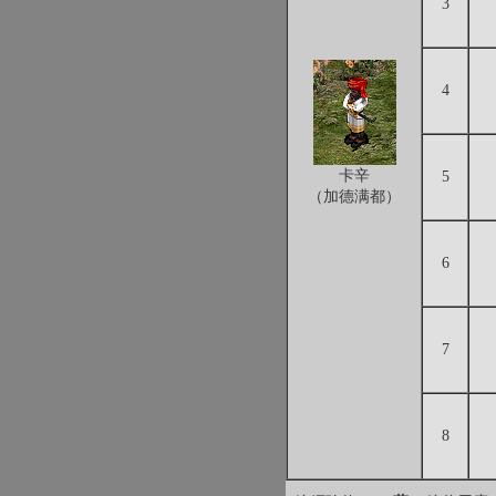
3
4
卡辛
5
（加德满都）
6
7
8