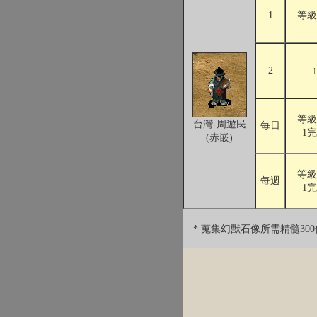
1
等級
2
↑
等級
台灣-周遊民
每日
1
(赤嵌)
等級
每週
1
* 蒐集幻獸石像所需精髓30