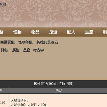
私服
務
怪物
物品
鬼道
匠人
生產
制
商團貢獻
怪物等級
英雄的灵魂石
陣法
属性
星座
考古学
屬性任務(190級, 不限國際)
件
內容
火屬性研究:
190
火焰蝎100, 火焰巨人100