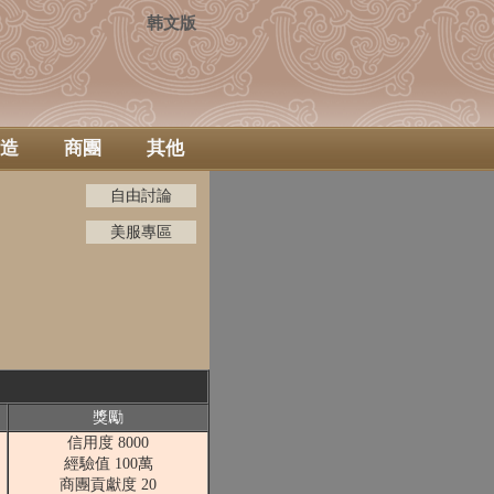
韩文版
造
商團
其他
自由討論
美服專區
獎勵
信用度 8000
經驗值 100萬
商團貢獻度 20