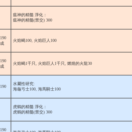
瘟神的精髓 淨化：
瘟神的精髓(禁交) 300
190
火焰蝎100, 火焰巨人100
完成
190
火焰蝎1千只, 火焰巨人1千只, 燃燒的火龍30
完成
水屬性研究:
190
海龜弓士100, 海馬騎士100
虎鶴的精髓 淨化：
虎鶴的精髓(禁交) 300
190