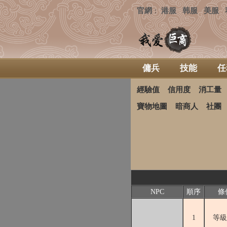
官網
港服
韩服
美服
：
傭兵
技能
任
經驗值
信用度
消工量
寶物地圖
暗商人
社團
NPC
順序
條
1
等級