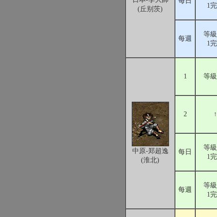
每日
1
(丘别茨)
等級
每週
1
1
等級
2
↑
等級
中原-郑超逸
每日
1
(淮北)
等級
每週
1