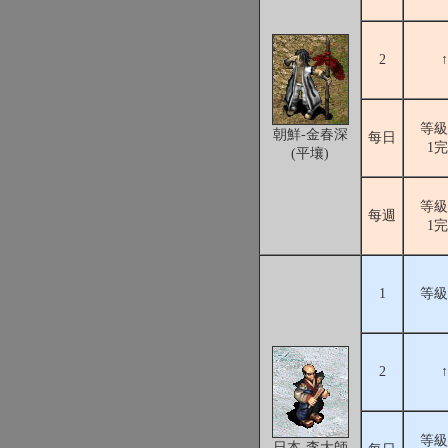
2
↑
等級
朝鮮-金春深
每日
1
(平壤)
等級
每週
1
1
等級
2
↑
等級
日本-李大師