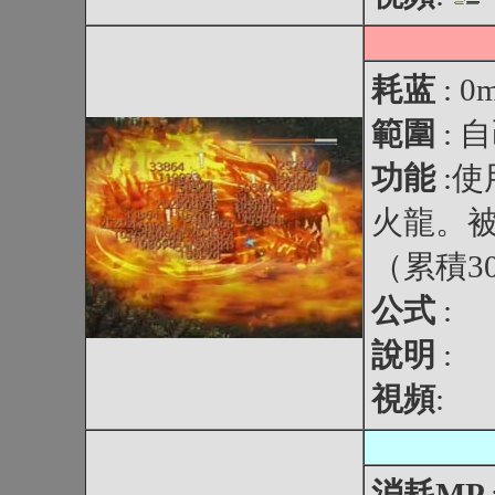
耗蓝
: 0
範圍
: 
功能
:
火龍。被
（累積3
公式
:
說明
:
視頻
:
消耗MP