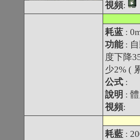
視頻
:
耗蓝
: 0
功能
:
度下降3
少2% ( 
公式
:
說明
: 
視頻
:
耗藍
: 2