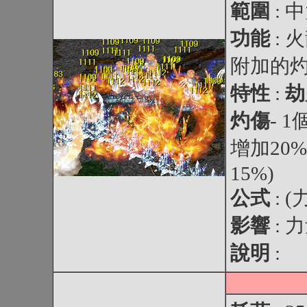
範圍
: 
功能
:
附加的
特性
:
劫
灼傷
- 
增加20%
15%)
公式
: (
影響
: 
說明
: