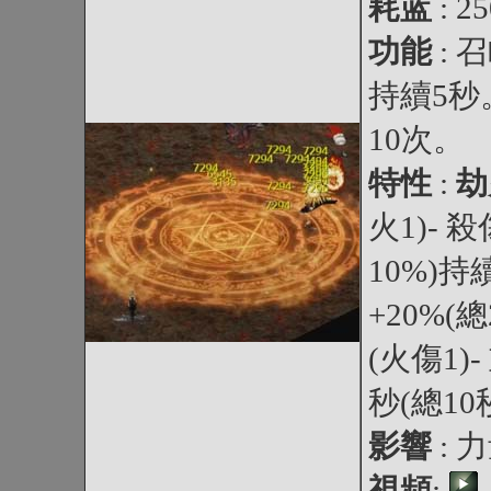
耗蓝
: 
功能
:
持續5
10次。
特性
:
劫
火1)- 
10%)持續
+20%(總
(火傷1)
秒(總10秒
影響
: 
視頻
: