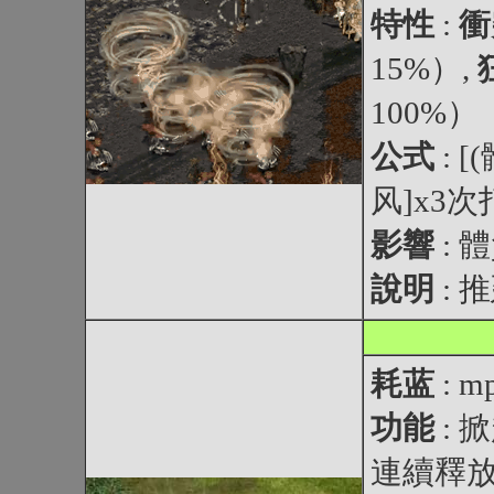
特性
:
衝
15%）,
100%）
公式
: 
风]x3
影響
: 
說明
:
耗蓝
: 
功能
:
連續釋