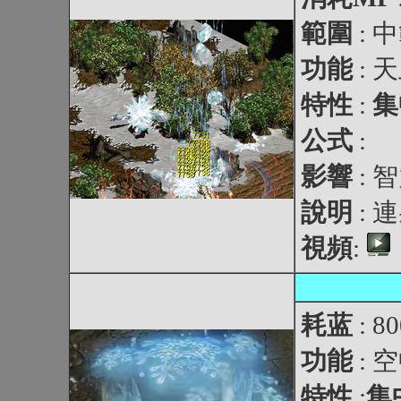
範圍
:
功能
:
特性
:
集
公式
:
影響
: 
說明
:
視頻
:
耗蓝
: 8
功能
:
特性
:
集