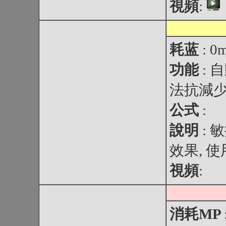
視頻
:
耗蓝
: 0
功能
:
法抗減少3
公式
:
說明
: 
效果, 
視頻
:
消耗MP