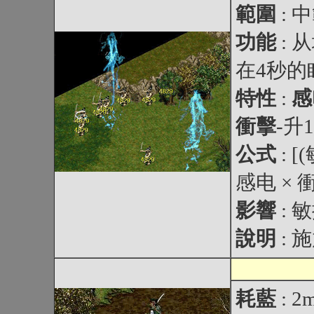
範圍
: 
功能
:
在4秒的
特性
:
感
衝擊
-升
公式
: [
感电 × 
影響
: 
說明
: 
耗藍
: 2