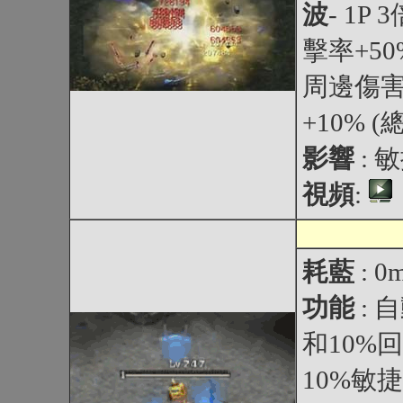
波
- 1P
擊率+50
周邊傷害+
+10% (
影響
: 
視頻
:
耗藍
: 0
功能
:
和10%
10%敏