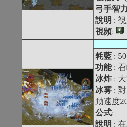
弓手智
說明
:
視頻
:
耗藍
: 5
功能
:
冰炸
:
冰雾
:
動速度2
公式
:
說明
: