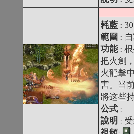
耗藍
: 3
範圍
: 
功能
:
把火劍
火龍擊
害。当
將这些
公式
:
說明
: 
視頻
: