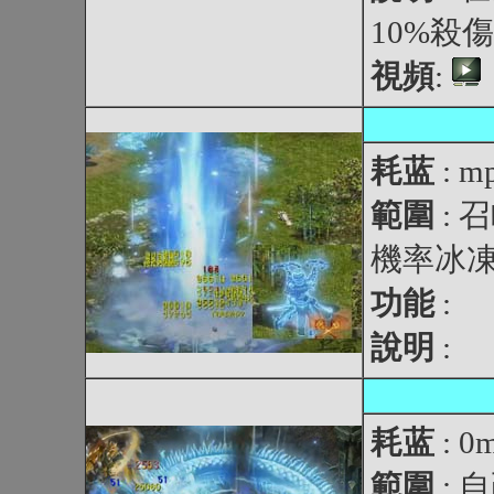
10%殺
視頻
:
耗蓝
: m
範圍
:
機率冰凍
功能
:
說明
:
耗蓝
: 0
範圍
: 