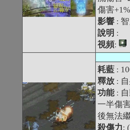
傷害+1%
影響
: 
說明
:
視頻
:
耗藍
: 1
釋放
: 
功能
:
一半傷
後無法
殺傷力
: