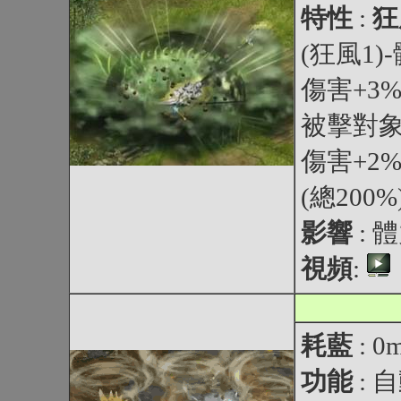
特性
:
狂
(狂風1)
傷害+3%
被擊對象打
傷害+2%
(總200%
影響
:
視頻
:
耗藍
: 0
功能
: 