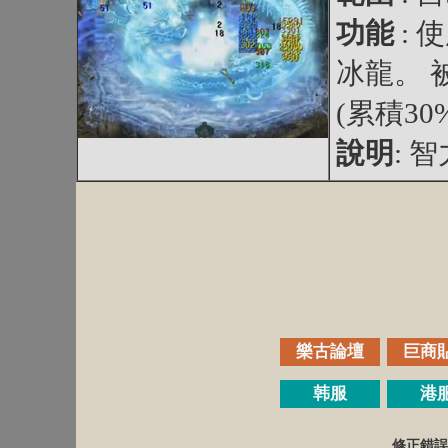
功能
:
冰龍。 
(累積30
說明
: 
樂古論壇
巨商
韩服
港
修正錯誤