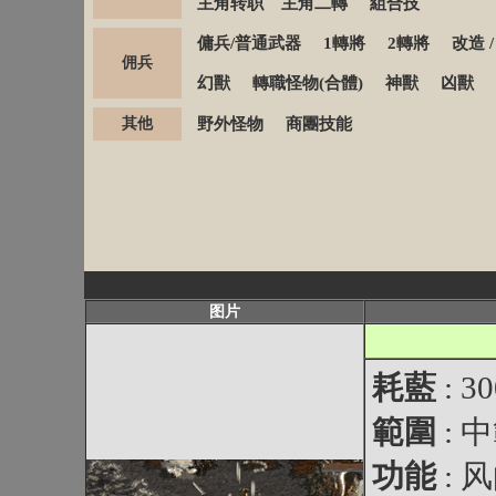
主角转职
主角二轉
組合技
傭兵/普通武器
1轉將
2轉將
改造
佣兵
幻獸
轉職怪物(合體)
神獸
凶獸
其他
野外怪物
商團技能
图片
耗藍
: 3
範圍
: 
功能
: