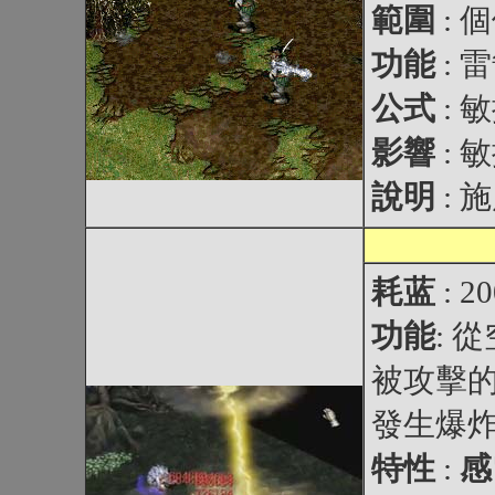
範圍
: 
功能
:
公式
: 
影響
: 
說明
: 
耗蓝
: 2
功能
: 
被攻擊
發生爆炸
特性
:
感