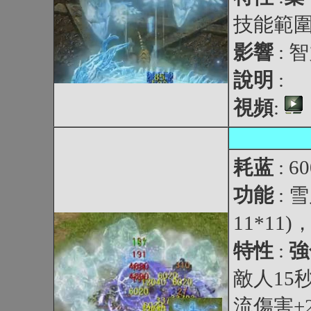
技能範圍敵
影響
: 
說明
:
視頻
:
耗蓝
: 6
功能
: 
11*1
特性
:
強
敵人15秒
流傷害+2