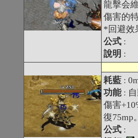
龍擊会維
傷害的特
*回避效
公式
:
說明
:
耗藍
: 0
功能
: 
傷害+1
復75mp
公式
: