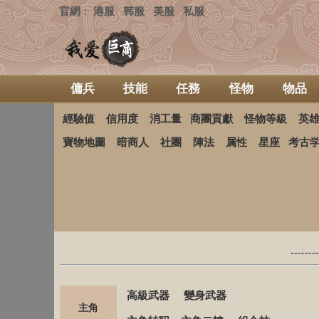
官網
港服
韩服
美服
私服
：
傭兵
技能
任務
怪物
物品
經驗值
信用度
消工量
商團貢獻
怪物等級
英
寶物地圖
暗商人
社團
陣法
属性
星座
考古
------
高級武器
變身武器
主角