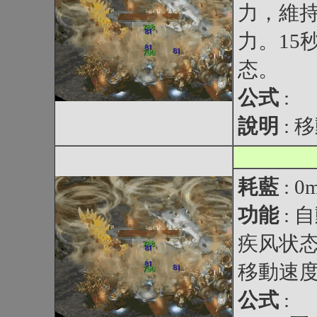
力，維持
力。15
态。
公式
:
說明
:
耗藍
: 0
功能
: 
疾风状态
移動速度
公式
: