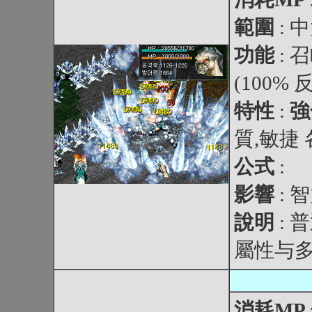
範圍
: 
功能
:
(100%
特性
:
強
質,敏捷 各
公式
:
影響
: 
說明
: 
屬性与多
消耗MP