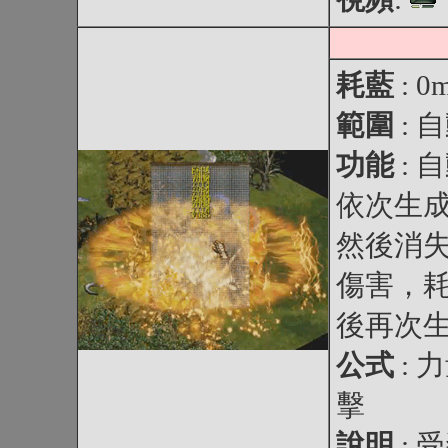
耗藍
: 0
範圍
: 
功能
:
依次生
然後消
傷害，
後再次
公式
: 
擊
說明
: 