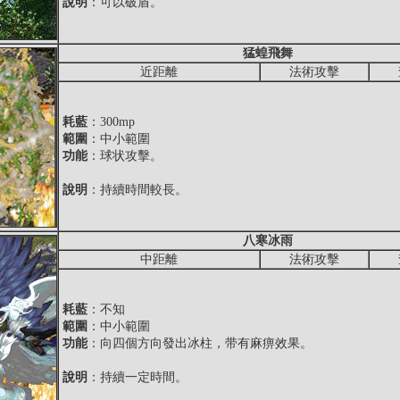
說明
：可以破盾。
猛蝗飛舞
近距離
法術攻擊
耗藍
：300mp
範圍
：中小範圍
功能
：球状攻擊。
說明
：持續時間較長。
八寒冰雨
中距離
法術攻擊
耗藍
：不知
範圍
：中小範圍
功能
：向四個方向發出冰柱，带有麻痹效果。
說明
：持續一定時間。