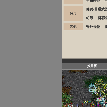
主角转职
傭兵/普通武
佣兵
幻獸
轉職怪
其他
野外怪物
效果图