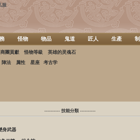
私服
務
怪物
物品
鬼道
匠人
生產
制
商團貢獻
怪物等級
英雄的灵魂石
陣法
属性
星座
考古学
---------- 技能分類 ----------
變身武器