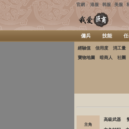
官網
港服
韩服
美服
：
傭兵
技能
任
經驗值
信用度
消工量
寶物地圖
暗商人
社團
高級武器
主角