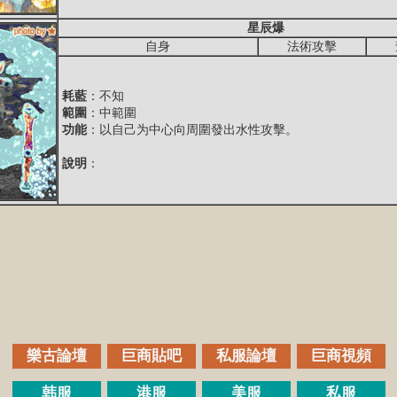
星辰爆
自身
法術攻擊
耗藍
：不知
範圍
：中範圍
功能
：以自己为中心向周圍發出水性攻擊。
說明
：
樂古論壇
巨商貼吧
私服論壇
巨商視頻
韩服
港服
美服
私服