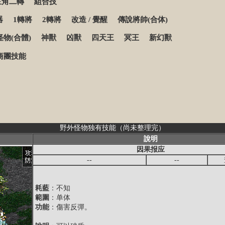
主角二轉
組合技
器
1轉將
2轉將
改造
/
覺醒
傳說將帥(合体)
物(合體)
神獸
凶獸
四天王
冥王
新幻獸
商團技能
野外怪物独有技能（尚未整理完）
說明
因果报应
--
--
耗藍
：不知
範圍
：单体
功能
：傷害反彈。