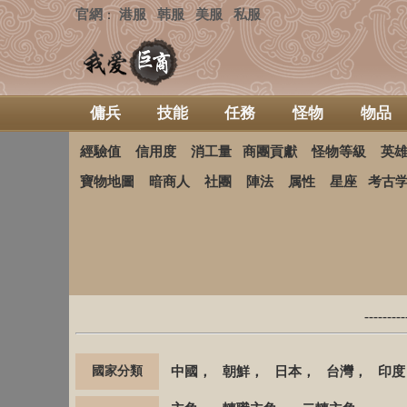
官網
港服
韩服
美服
私服
：
傭兵
技能
任務
怪物
物品
經驗值
信用度
消工量
商團貢獻
怪物等級
英
寶物地圖
暗商人
社團
陣法
属性
星座
考古
-------
國家分類
中國
，
朝鮮
，
日本
，
台灣
，
印度