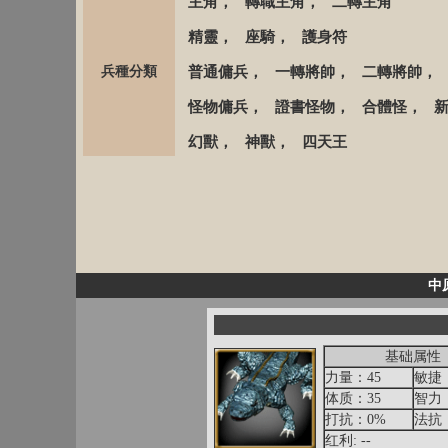
主角
，
轉職主角
，
二轉主角
精靈
，
座騎
，
護身符
兵種分類
普通傭兵
，
一轉將帥
，
二轉將帥
怪物傭兵
，
證書怪物
，
合體怪
，
幻獸
，
神獸
，
四天王
中
基础属性
力量：45
敏捷：
体质：35
智力：
打抗：0%
法抗
红利: --