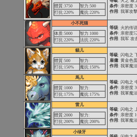
等級
: 火之 
體質:3750
智力:500
条件
: 亲密度 
作用
: 我軍攻
打抗:220%
魔抗:220%
小不死猫
等级
: 火的传
条件
: 亲密度
体质:5000
智力:1000
作用
: 我军 攻
打抗:220%
法抗:220%
貓儿
等級
: 闪电之
雇傭
: 黄金色
體質:500
智力:
作用
: 我軍魔法
打抗:150%
魔抗:150%
馬儿
等級
: 闪电之
条件
: 亲密度 
體質:1000
智力:
作用
: 我軍魔法
打抗:175%
魔抗:175%
雷儿
等級
: 闪电之
条件
: 亲密度 
體質:2000
智力:
作用
: 我軍魔法
打抗:200%
魔抗:200%
小绿牙
等級
: 闪电之