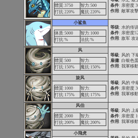
體質:3750
智力:500
条件
: 亲密度 
作用
: 敵軍攻
打抗:220%
魔抗:220%
小鲨鱼
等级
: 水的传
条件
: 亲密度
体质:5000
智力:1000
作用
: 敌军 攻
打抗:%
法抗:%
风
等級
: 风的 
體質:500
智力:
雇傭
: 白银色
作用
: 我軍移
打抗:150%
魔抗:150%
旋风
等級
: 风的 
體質:1000
智力:
条件
: 亲密度 
作用
: 我軍移
打抗:175%
魔抗:175%
风伯
等級
: 风的 
體質:2000
智力:
条件
: 亲密度 
作用
: 我軍移
打抗:200%
魔抗:200%
小飛虎