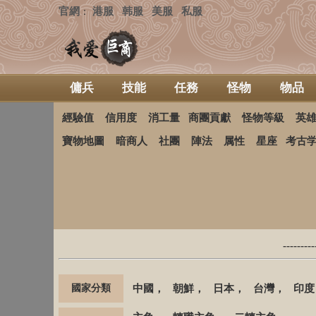
官網
港服
韩服
美服
私服
：
傭兵
技能
任務
怪物
物品
經驗值
信用度
消工量
商團貢獻
怪物等級
英
寶物地圖
暗商人
社團
陣法
属性
星座
考古
-------
國家分類
中國
，
朝鮮
，
日本
，
台灣
，
印度