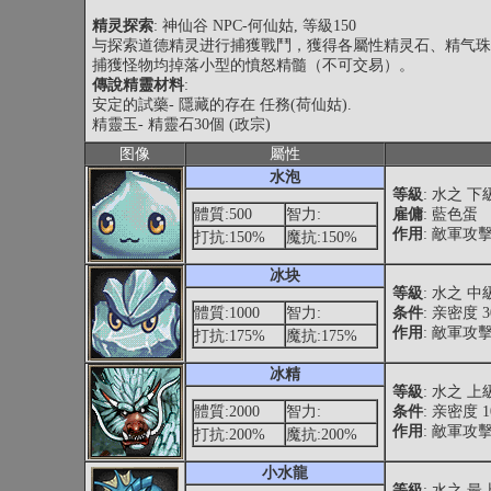
精灵探索
: 神仙谷 NPC-何仙姑, 等級150
与探索道德精灵进行捕獲戰鬥，獲得各屬性精灵石、精气珠
捕獲怪物均掉落小型的憤怒精髓（不可交易）。
傳說精靈材料
:
安定的試藥- 隱藏的存在 任務(荷仙姑).
精靈玉- 精靈石30個 (政宗)
图像
屬性
水泡
等級
: 水之 
體質:500
智力:
雇傭
: 藍色蛋
作用
: 敵軍攻
打抗:150%
魔抗:150%
冰块
等級
: 水之 
體質:1000
智力:
条件
: 亲密度 
作用
: 敵軍攻
打抗:175%
魔抗:175%
冰精
等級
: 水之 
體質:2000
智力:
条件
: 亲密度 
作用
: 敵軍攻
打抗:200%
魔抗:200%
小水龍
等級
: 水之 