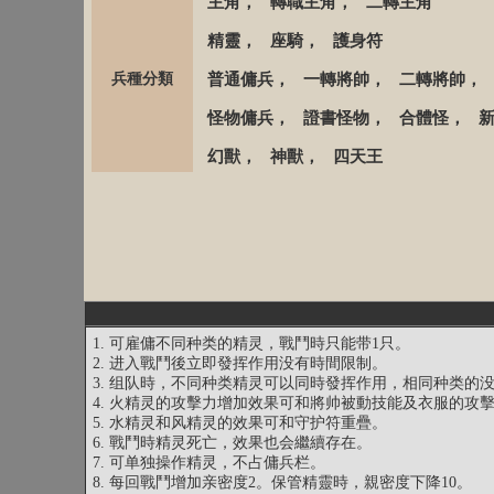
主角
，
轉職主角
，
二轉主角
精靈
，
座騎
，
護身符
兵種分類
普通傭兵
，
一轉將帥
，
二轉將帥
怪物傭兵
，
證書怪物
，
合體怪
，
幻獸
，
神獸
，
四天王
1. 可雇傭不同种类的精灵，戰鬥時只能带1只。
2. 进入戰鬥後立即發挥作用没有時間限制。
3. 组队時，不同种类精灵可以同時發挥作用，相同种类的
4. 火精灵的攻擊力增加效果可和將帅被動技能及衣服的攻
5. 水精灵和风精灵的效果可和守护符重疊。
6. 戰鬥時精灵死亡，效果也会繼續存在。
7. 可单独操作精灵，不占傭兵栏。
8. 每回戰鬥增加亲密度2。保管精靈時，親密度下降10。