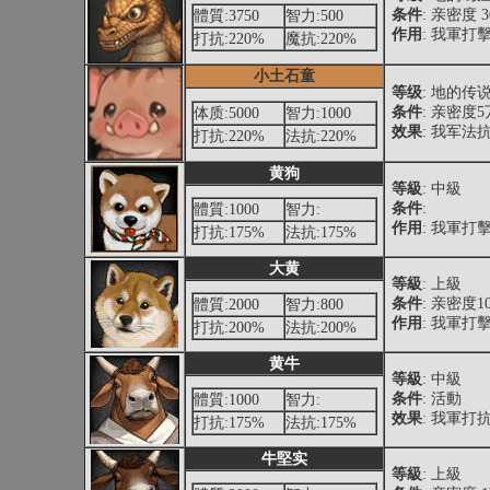
条件
: 亲密度 
體質:3750
智力:500
作用
: 我軍打
打抗:220%
魔抗:220%
小土石童
等级
: 地的传
条件
: 亲密度
体质:5000
智力:1000
效果
: 我军法抗
打抗:220%
法抗:220%
黄狗
等級
: 中級
条件
:
體質:1000
智力:
作用
: 我軍打擊
打抗:175%
法抗:175%
大黄
等級
: 上級
条件
: 亲密度1
體質:2000
智力:800
作用
: 我軍打擊
打抗:200%
法抗:200%
黄牛
等級
: 中級
条件
: 活動
體質:1000
智力:
效果
: 我軍打抗 
打抗:175%
法抗:175%
牛堅实
等級
: 上級