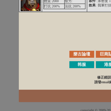
条件
: 亲密度 
體質:2000
智力:
效果
: 我軍打抗 
打抗:200%
法抗:200%
樂古論壇
巨商
韩服
港
修正錯誤
請發email給
copyright © 2009-201