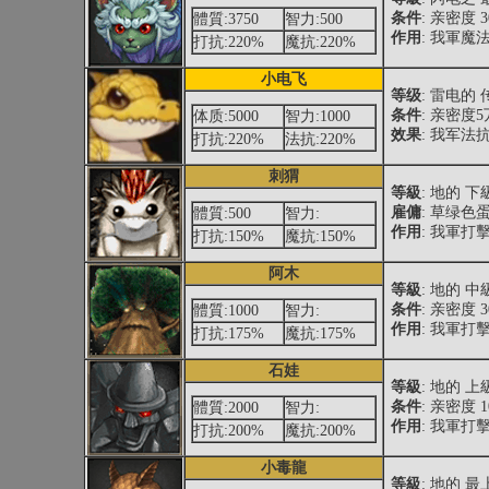
条件
: 亲密度 
體質:3750
智力:500
作用
: 我軍魔
打抗:220%
魔抗:220%
小电飞
等级
: 雷电的
条件
: 亲密度
体质:5000
智力:1000
效果
: 我军法抗
打抗:220%
法抗:220%
刺猬
等級
: 地的 
雇傭
: 草绿色
體質:500
智力:
作用
: 我軍打擊
打抗:150%
魔抗:150%
阿木
等級
: 地的 
条件
: 亲密度 
體質:1000
智力:
作用
: 我軍打擊
打抗:175%
魔抗:175%
石娃
等級
: 地的 
条件
: 亲密度 
體質:2000
智力:
作用
: 我軍打擊
打抗:200%
魔抗:200%
小毒龍
等級
: 地的 