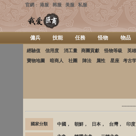
官網
港服
韩服
美服
私服
：
傭兵
技能
任務
怪物
物品
經驗值
信用度
消工量
商團貢獻
怪物等級
英
寶物地圖
暗商人
社團
陣法
属性
星座
考古
-------
國家分類
中國
，
朝鮮
，
日本
，
台灣
，
印度