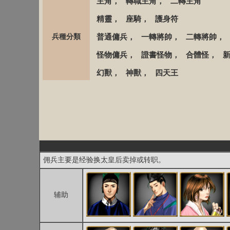
主角
，
轉職主角
，
二轉主角
精靈
，
座騎
，
護身符
兵種分類
普通傭兵
，
一轉將帥
，
二轉將帥
怪物傭兵
，
證書怪物
，
合體怪
，
幻獸
，
神獸
，
四天王
佣兵主要是经验换太皇后卖掉或转职。
辅助